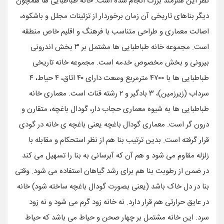
نظر این هنرمند بزرگ انجام شده‌ است. خانه طباطبایی ها همچون
دیگر بناهای تاریخی آن زمان برخوردار از تزئینات مجلل و باشکوه،
اصالت معماری و طراحی متناسب با فرهنگ و اقلیم خاص منطقه
است. مجموعه خانه طباطبایی ها مشتمل بر ۳ بخش اندرونی
بیرونی و بخش مخصوص خدمه است. مجموعه خانه تاریخی
طباطبایی ها با ۴۷۰۰ مترمربع وسعت دارای ۴۰ اتاق، ۴ حیاط، ۴
سرداب (زیرزمین)، ۳ بادگیر و ۲ رشته قنات است. معماری خانه
طباطبایی ها به شیوه معماری حجاب دار، گودال باغچه، متقارن و
درون گر است. معماری گودال باغچه یعنی باغچه ی خانه در گودی
قرار گرفته است. بدین ترتیب بنا هم از نظر استحکام و مقابله با
زلزله مقاوم می شود و هم آن که آبرسانی به بنا را تسهیل می کند
در ضمن از رطوبت بنا هم برای رشد گیاهان استفاده می شود. وقتی
بنا در دل خاک باشد (یعنی بصورت گودال باغچه ساخته شود) خانه
در عایق حرارتی هم قرار دارد. نه خانه زود گرم می شود و نه زود
سرد. این خانه مشتمل بر چهار صحن و حیاط می باشد که حیاط