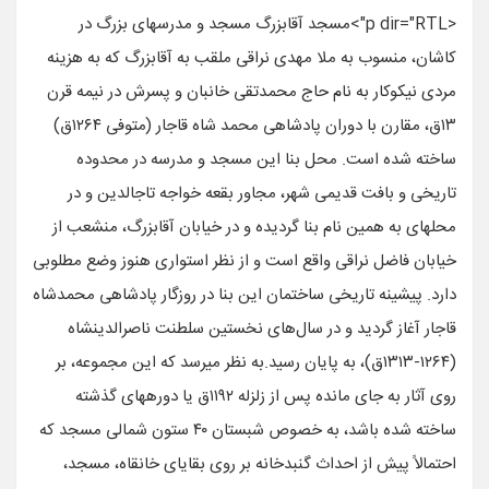
<p dir="RTL">مسجد آقابزرگ مسجد و مدرسه‎ای بزرگ در
کاشان، منسوب به ملا مهدی نراقی ملقب به آقابزرگ که به هزینه
مردی نیکوکار به نام حاج محمدتقی خانبان و پسرش در نیمه قرن
۱۳ق، مقارن با دوران پادشاهی محمد شاه قاجار (متوفی ۱۲۶۴ق)
ساخته شده است. محل بنا این مسجد و مدرسه در محدوده
تاریخی و بافت قدیمی شهر، مجاور بقعه خواجه تاج‎الدین و در
محله‎ای به همین نام بنا گردیده و در خیابان آقابزرگ، منشعب از
خیابان فاضل نراقی واقع است و از نظر استواری هنوز وضع مطلوبی
دارد. پیشینه تاریخی ساختمان این بنا در روزگار پادشاهی محمدشاه
قاجار آغاز گردید و در سال‌های نخستین سلطنت ناصرالدین‎شاه
(۱۲۶۴-۱۳۱۳ق)، به پایان رسید.به نظر می‎رسد که این مجموعه، بر
روی آثار به جای مانده پس از زلزله ۱۱۹۲ق یا دوره‎های گذشته
ساخته شده باشد، به خصوص شبستان ۴۰ ستون شمالی مسجد که
احتمالاً پیش از احداث گنبدخانه بر روی بقایای خانقاه، مسجد،