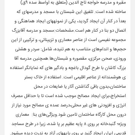
مقبره و مدرسه خواجه ‎تاج‎ الدین (متعلق به اواسط سده ۹ق)
ساخته شده است. تلفیق این شبستان با مسجد و مدرسه‎ای که
بعداً در کنار آن ایجاد گردید، یکی از نمونه‎های ایجاد هماهنگی و
اتصال دو بنا در کنار هم است.مشخصات:مسجد و مدرسه آقابزرگ
مجموعه نفیسی است از عناصر معماری و تزییناتی، و ترکیبی از این
حجم‌ها و اندام‌های متناسب به هم تنیده، شامل: سردر و هشتی
ورودی، صحن مرکزی، مقصوره و شبستان‌ها.همچنین مدرسه آقا
بزرگ کاشان با طرح گودال باغچه و بادگیر های که نمایانگر استفاده
ی هوشمندانه از عناصر اقلیمی است. استفاده از خاک بستر
ساختمان،بدون باقی گذاشتن آثار یا ضایعات در محل
استخراج،برای ایجاد مصالح موجب شده است تا با حداقل مصرف
انرژی و افزودنی های غیر محلی،درصد عمده ی مصالح مورد نیاز از
درون محل کارگاه ساختمان تامین شود.ویژگی‌های بنا: معماری
ویژه؛ گنبدخانه بر روی ۸ پایه عظیم بر پا شده، زیرا در طرح مساجد
قدیمی ایران ایجاد گنبد بر روی پایه‎های آزاد به ندرت دیده می‎شود.