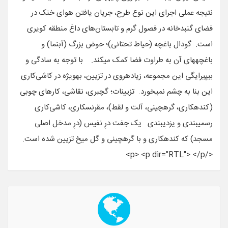
نتیجه عملی اجرای این نوع طرح، جریان یافتن هوای خنک در
فضای گنبدخانه در فصول گرم و تابستان‌های داغ منطقه کویری
است. گودال باغچه (حیاط تحتانی)؛ حوض بزرگ (آب‎نما) و
باغچه‎های آن به طراوت فضا کمک می‎کند. با توجه به سادگی و
بی‎پیرایگی این مجموعه، زیاده‎روی در تزیین، به‎ویژه در کاشی‌کاری
این بنا به چشم نمی‎خورد. تزیینات؛ گچ‎بری، نقاشی، کارهای چوبی
(کنده‎کاری، گره‎چینی، آلت و لقط)، مقرنس‎کاری، کاشی‌کاری
رسمی‎بندی و یزدی‎بندی یک جفت درِ نفیس (درِ مدخل اصلی
مسجد) که کنده‎کاری و با گره‎چینی و گل میخ تزیین شده است.
</p> <p dir="RTL"> </p>