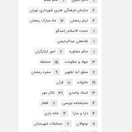
1
دکتر نائینی
1
قائم مقام
6
سازمان فرهنگی هنری شهرداری تهران
6
ترنم رمضان
12
ماه مبارک رمضان
1
حجت الاسلام راستگو
1
غلامعلی عبدالرحیمی
1
حکم مشاوره
2
امور ایثارگران
3
جهاد و مقاومت
15
مسابقه
2
مشق آیه تطهیر
9
سفره رمضان
19
خانواده
10
قرآن
3
استاد واجدی
31
تئاتر مهر
4
نمایشنامه نویسی
2
افطار
4
دارا و سارا
4
خانه بازی
8
نونهالان
2
مسابقات شهرستان