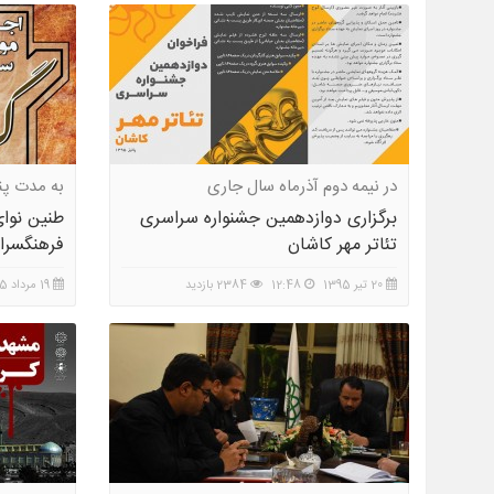
در نیمه دوم آذرماه سال جاری
به مدت پ
برگزاری دوازدهمین جشنواره سراسری
طنین نوا
تئاتر مهر کاشان
فرهنگسرا
20 تیر 1395
12:48
2384 بازدید
19 مرداد 1395