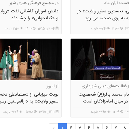
خست آبان ماه
در مجتمع فرهنگی هنری شهر
ی، نخستین سفیر ولایت» در
دانش آموزان کاشانی لذت «روای
ن» به روی صحنه می رود
و «کتابخوانی» را چشیدند
20:06
2074 بازدید
04 آبان 1395
18:10
2118 بازدید
 فعالیت‌های دینی شهرداری
از امروز
مام محمد باقر(ع) شخصیت
نوبت میزبانی از «سلطانعلی نخس
در میان امامزادگان است
سفیر ولایت» به دارالمومنین رسی
12:06
2395 بازدید
11 آبان 1395
15:58
2279 بازدید
2
3
4
5
6
7
8
«
1