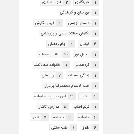
1
خبرنگاری
2
فنون شاعری
1
فن بیان و گویندگی
1
داستان‌نویسی
1
آیین نگارش
1
نگارش مقالات علمی و پژوهشی
6
فوتبال
1
جام رمضان
1
محفل نور
20
عفاف و حجاب
1
گردهمائی
1
خانواده سعادتمند
1
زندگی عفیفانه
2
روز ملی
1
جت الاسلام محمدرضا برادران
2
مشاور
3
امور بانوان و خانواده
1
ترنم آفتاب
5
مدارس کاشان
6
خانواده
3
خانواده
7
طلاق
6
طلاق
1
طب سنتی