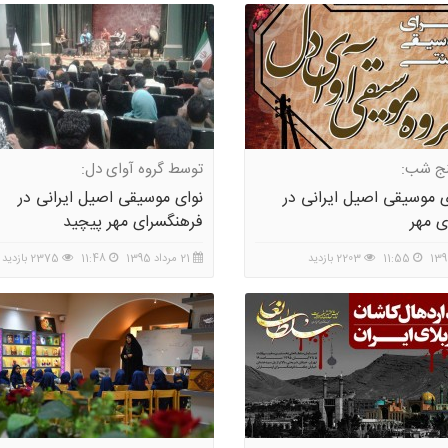
نج شب:
توسط گروه آوای دل:
ی موسیقی اصیل ایرانی در
نوای موسیقی اصیل ایرانی در
ی مهر
فرهنگسرای مهر پیچید
11:55
2203 بازدید
21 مرداد 1395
11:48
2375 بازدید