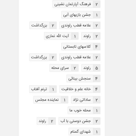
2
فرهنگ آپارتمان نشینی
1
جشن بازیهای آبی
2
علامه قطب راوندی
2
بزرگداشت
2
راوند
1
آیت الله نمازی
4
کلاسهای تابستانی
2
علامه قطب راوندی
2
یزرگداشت
5
راوند
2
سرای محله
4
سنجش بینائی
4
خانه علم و خلاقیت
1
ترنم آفتاب
2
ساداتی نژاد
1
نماینده مجلس
1
محله خوب ما
2
جشن دوستی با آب
2
راوند
1
شهدای گمنام