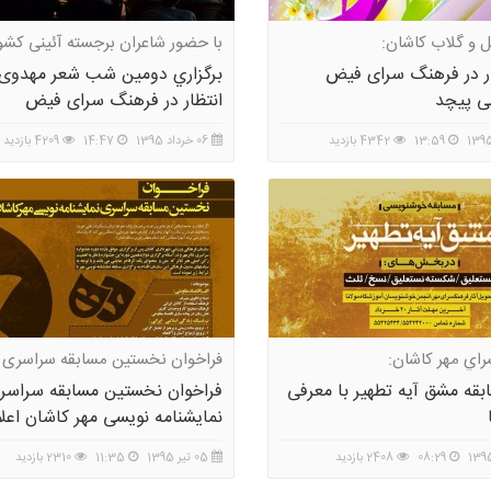
 و گلاب کاشان:
با حضور شاعران برجسته آئینی کشور
ار در فرهنگ سرای فیض
برگزاري دومین شب شعر مهدوی 
ی پیچد
انتظار در فرهنگ سرای فیض
13:59
4342 بازدید
06 خرداد 1395
14:47
4209 بازدید
راي مهر كاشان:
فراخوان نخستین مسابقه سراسری
نمایشنامه نویسی مهر کاشان اعلام
بقه مشق آیه تطهیر با معرفی
فراخوان نخستین مسابقه سراسر
نمایشنامه نویسی مهر کاشان اعل
08:29
2408 بازدید
05 تیر 1395
11:35
2310 بازدید