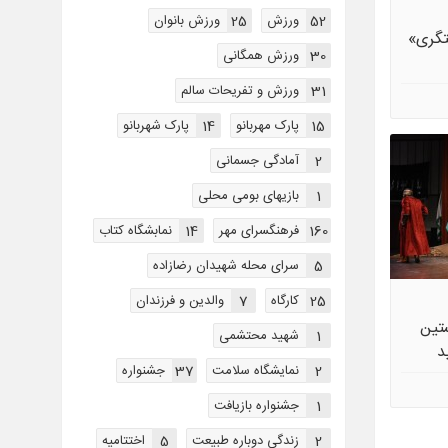
52
ورزش
25
ورزش بانوان
تگری»
30
ورزش همگانی
31
ورزش و تفریحات سالم
15
پارک مهربانو
14
پارک شهربانو
2
آمادگی جسمانی
1
بازیهای بومی محلی
160
فرهنگسرای مهر
14
نمابشگاه کتاب
5
سرای محله شهیدان رضازاده
25
کارگاه
7
والدین و فرزندان
تین
1
شهید محتشمی
د
2
نمایشگاه سلامت
37
جشنواره
1
جشنواره بازیافت
2
زندگی دوباره طبیعت
5
اختتاميه