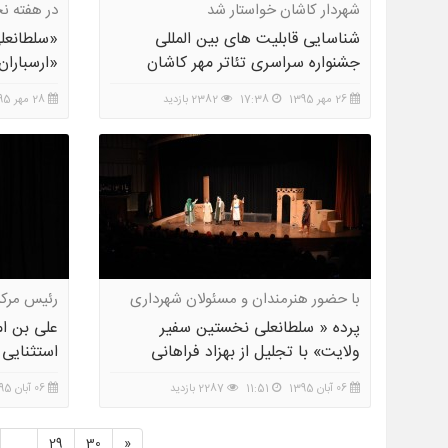
شهردار کاشان خواستار شد
در هفته ن
شناسایی قابلیت های بین المللی
«سلطانعل
جشنواره سراسری تئاتر مهر کاشان
«ارسبارا
26 مهر 1395
17:38
2382 بازدید
28 مهر 1395
با حضور هنرمندان و مسئولان شهرداری
رئیس مرکز
تهران
تهران:
پرده « سلطانعلی نخستین سفیر
علی بن ا
ولایت» با تجلیل از بهزاد فراهانی
استثنایی 
گشوده شد
06 آبان 1395
11:51
2287 بازدید
06 آبان 1395
29
30
»
...