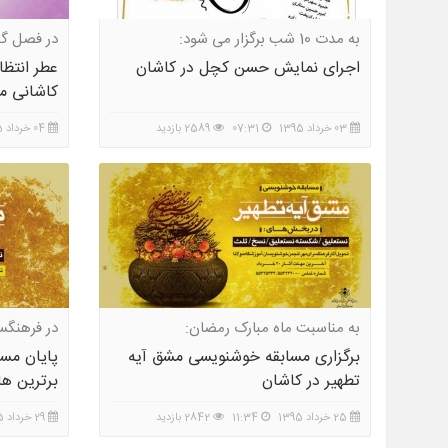
به مدت 10 شب برگزار می شود:
در فصل گل
اجرای نمایش حسن کچل در کاشان
عطر انتظ
کاشانی م
03 خرداد 1395
07:31
2589 بازدید
04 خرداد 1395
به مناسبت ماه مبارک رمضان:
در فرهنگس
برگزاری مسابقه خوشنویسی مشق آیه
پايان مسا
تطهیر در کاشان
برترین ها
25 خرداد 1395
11:34
2842 بازدید
29 خرداد 1395