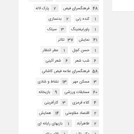
48
فرهنگسرای فیض
2
پارک لاله
1
کنده زنی
2
بدنسازی
1
پاورلیفتینگ
3
سیلک
41
نمایش
37
تئاتر
1
حسن کچل
1
عطر انتظار
6
شب شعر
6
شعر آئینی
58
فرهنگسرای علامه فیض کاشانی
3
مسکن مهر
13
نشاط و شادی
60
مسابقات ورزشی
9
بازیخانه
4
کلاه قرمزی
3
کارآفرینی
2
اقتصاد مقاومتی
14
همایش
2
طاهرآباد
1
بازیهای رایانه ای