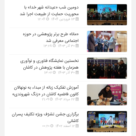
دومین شب «عیدانه شهر خدا» با
محوریت حمایت از طبیعت اجرا شد
13 فروردین 1404
12:04
«مانا» طرح برتر پژوهشی در حوزه
اجتماعی معرفی شد
30 آذر 1403
13:28
نخستین نمایشگاه فناوری و نوآوری
همزمان با هفته پژوهش در کاشان
30 آذر 1403
13:02
گشایش یافت
آموزش تفکیک زباله از مبداء به نونهالان
کانون فاطمیه کاشان در «زنگ شهروندی»
22 مرداد 1403
21:09
برگزاری جشن تشرّف ویژه تکلیف پسران
کاشانی
12 اسفند 1402
00:20