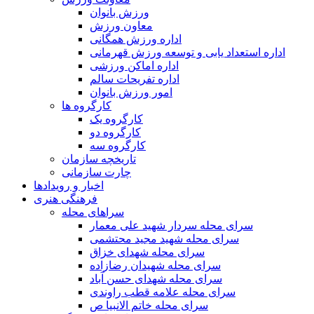
ورزش بانوان
معاون ورزش
اداره ورزش همگانی
اداره استعداد یابی و توسعه ورزش قهرمانی
اداره اماکن ورزشی
اداره تفریحات سالم
امور ورزش بانوان
کارگروه ها
کارگروه یک
کارگروه دو
کارگروه سه
تاریخچه سازمان
چارت سازمانی
اخبار و رویدادها
فرهنگی هنری
سراهای محله
سرای محله سردار شهید علی معمار
سرای محله شهید مجید محتشمی
سرای محله شهدای خزاق
سرای محله شهیدان رضازاده
سرای محله شهدای حسن آباد
سرای محله علامه قطب راوندی
سرای محله خاتم الانبیا ص