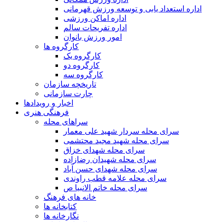
اداره استعداد یابی و توسعه ورزش قهرمانی
اداره اماکن ورزشی
اداره تفریحات سالم
امور ورزش بانوان
کارگروه ها
کارگروه یک
کارگروه دو
کارگروه سه
تاریخچه سازمان
چارت سازمانی
اخبار و رویدادها
فرهنگی هنری
سراهای محله
سرای محله سردار شهید علی معمار
سرای محله شهید مجید محتشمی
سرای محله شهدای خزاق
سرای محله شهیدان رضازاده
سرای محله شهدای حسن آباد
سرای محله علامه قطب راوندی
سرای محله خاتم الانبیا ص
خانه های فرهنگ
کتابخانه ها
نگارخانه ها