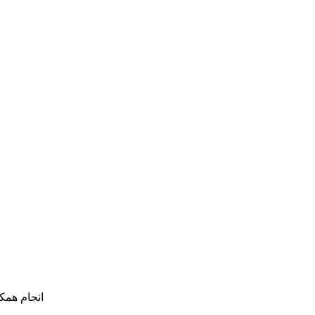
انجام همک