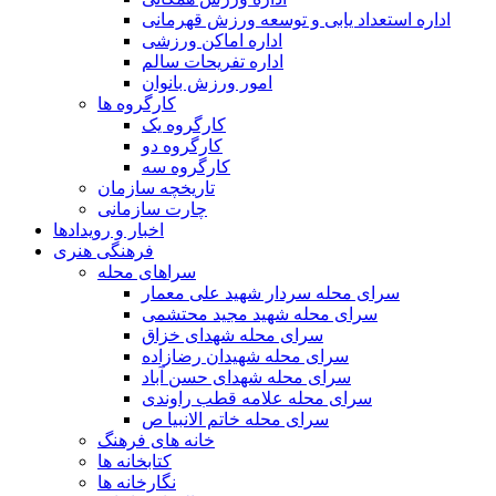
اداره استعداد یابی و توسعه ورزش قهرمانی
اداره اماکن ورزشی
اداره تفریحات سالم
امور ورزش بانوان
کارگروه ها
کارگروه یک
کارگروه دو
کارگروه سه
تاریخچه سازمان
چارت سازمانی
اخبار و رویدادها
فرهنگی هنری
سراهای محله
سرای محله سردار شهید علی معمار
سرای محله شهید مجید محتشمی
سرای محله شهدای خزاق
سرای محله شهیدان رضازاده
سرای محله شهدای حسن آباد
سرای محله علامه قطب راوندی
سرای محله خاتم الانبیا ص
خانه های فرهنگ
کتابخانه ها
نگارخانه ها