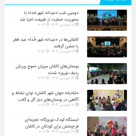
دومین شب «عیدانه شهر خدا» با
محوریت حمایت از طبیعت اجرا شد
13 فروردین 1404
12:04
کاشانی‌ها در «عیدانه شَهر خُدا» عید فطر
را جشن گرفتند
13 فروردین 1404
11:52
بوستان‌های کاشان میزبان «موج ورزش
ردیف نوروز» شدند
13 فروردین 1404
11:36
«شادیانه جهان شهر کاشان» نوای نشاط و
آگاهی در بوستان‌های دیار گل و گلاب
13 فروردین 1404
11:26
ایستگاه کودک نوروزگاه؛ تجربه‌ای
فرح‌بخش برای کودکان در کاشان
13 فروردین 1404
11:17