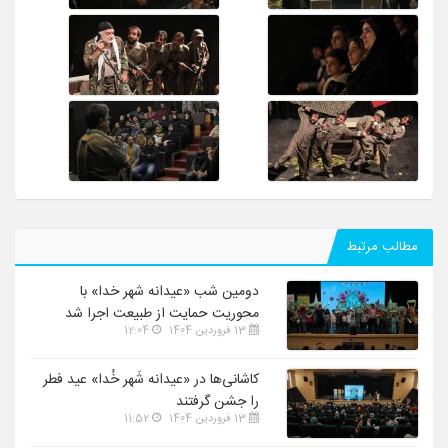
مطالب مرتبط
دومین شب «عیدانه شهر خدا» با
محوریت حمایت از طبیعت اجرا شد
13 فروردین 1404
12:04
کاشانی‌ها در «عیدانه شَهر خُدا» عید فطر
را جشن گرفتند
13 فروردین 1404
11:52