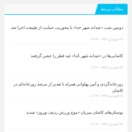
مطالب مرتبط
دومین شب «عیدانه شهر خدا» با محوریت حمایت از طبیعت اجرا شد
13 فروردین 1404
12:04
کاشانی‌ها در «عیدانه شَهر خُدا» عید فطر را جشن گرفتند
13 فروردین 1404
11:52
زورخانه‌گردی و آیین پهلوانی همراه با تقدیر از مرشد زورخانه‌ای در
کاشان
13 فروردین 1404
11:44
بوستان‌های کاشان میزبان «موج ورزش ردیف نوروز» شدند
13 فروردین 1404
11:36