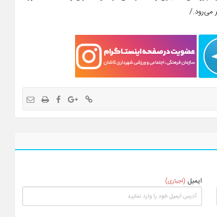
 می‌رود./
ایمیل
(اجباری)