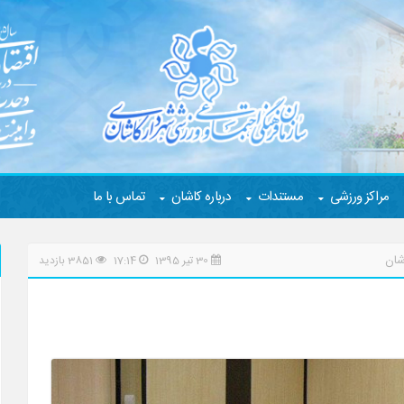
مراکز ورزشی
مستندات
درباره کاشان
تماس با ما
شان
30 تیر 1395
17:14
3851 بازدید