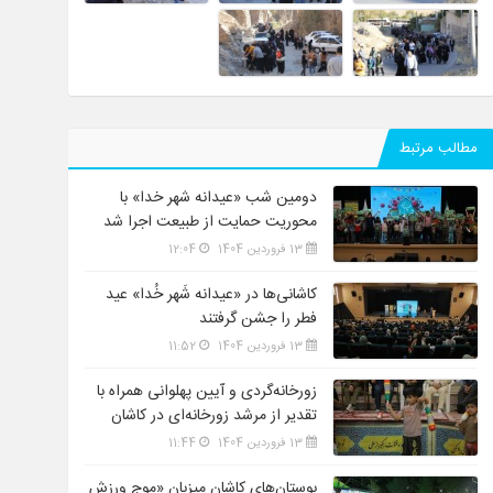
مطالب مرتبط
دومین شب «عیدانه شهر خدا» با
محوریت حمایت از طبیعت اجرا شد
13 فروردین 1404
12:04
کاشانی‌ها در «عیدانه شَهر خُدا» عید
فطر را جشن گرفتند
13 فروردین 1404
11:52
زورخانه‌گردی و آیین پهلوانی همراه با
تقدیر از مرشد زورخانه‌ای در کاشان
13 فروردین 1404
11:44
بوستان‌های کاشان میزبان «موج ورزش