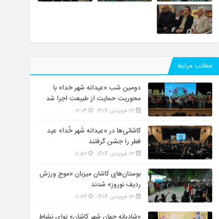
مطالب مرتبط
دومین شب «عیدانه شهر خدا» با
محوریت حمایت از طبیعت اجرا شد
13 فروردین 1404
12:04
کاشانی‌ها در «عیدانه شَهر خُدا» عید
فطر را جشن گرفتند
13 فروردین 1404
11:52
بوستان‌های کاشان میزبان «موج ورزش
ردیف نوروز» شدند
13 فروردین 1404
11:36
«شادیانه جهان شهر کاشان» نوای نشاط