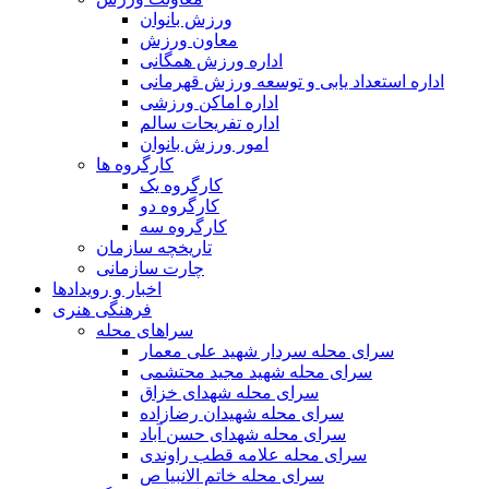
ورزش بانوان
معاون ورزش
اداره ورزش همگانی
اداره استعداد یابی و توسعه ورزش قهرمانی
اداره اماکن ورزشی
اداره تفریحات سالم
امور ورزش بانوان
کارگروه ها
کارگروه یک
کارگروه دو
کارگروه سه
تاریخچه سازمان
چارت سازمانی
اخبار و رویدادها
فرهنگی هنری
سراهای محله
سرای محله سردار شهید علی معمار
سرای محله شهید مجید محتشمی
سرای محله شهدای خزاق
سرای محله شهیدان رضازاده
سرای محله شهدای حسن آباد
سرای محله علامه قطب راوندی
سرای محله خاتم الانبیا ص