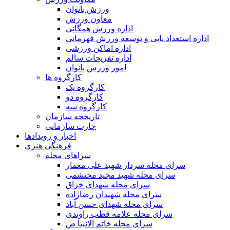
ورزش بانوان
معاون ورزش
اداره ورزش همگانی
اداره استعداد یابی و توسعه ورزش قهرمانی
اداره اماکن ورزشی
اداره تفریحات سالم
امور ورزش بانوان
کارگروه ها
کارگروه یک
کارگروه دو
کارگروه سه
تاریخچه سازمان
چارت سازمانی
اخبار و رویدادها
فرهنگی هنری
سراهای محله
سرای محله سردار شهید علی معمار
سرای محله شهید مجید محتشمی
سرای محله شهدای خزاق
سرای محله شهیدان رضازاده
سرای محله شهدای حسن آباد
سرای محله علامه قطب راوندی
سرای محله خاتم الانبیا ص