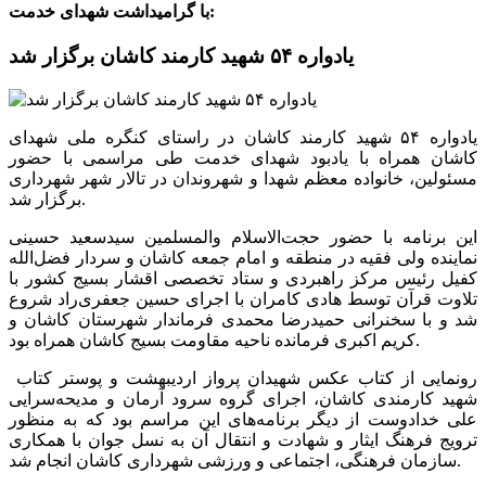
با گرامیداشت شهدای خدمت:
یادواره ۵۴ شهید کارمند کاشان برگزار شد
یادواره ۵۴ شهید کارمند کاشان در راستای کنگره ملی شهدای
کاشان همراه با یادبود شهدای خدمت طی مراسمی با حضور
مسئولین، خانواده معظم شهدا و شهروندان در تالار شهر شهرداری
برگزار شد.
این برنامه با حضور حجت‌الاسلام والمسلمین سیدسعید حسینی
نماینده ولی فقیه در منطقه و امام جمعه کاشان و سردار فضل‌الله
کفیل رئیس مرکز راهبردی و ستاد تخصصی اقشار بسیج کشور با
تلاوت قرآن توسط هادی کامران با اجرای حسین جعفری‌راد شروع
شد و با سخنرانی حمیدرضا محمدی فرماندار شهرستان کاشان و
کریم اکبری فرمانده ناحیه مقاومت بسیج کاشان همراه بود.
رونمایی از کتاب عکس شهیدان پرواز اردیبهشت و پوستر کتاب
شهید کارمندی کاشان، اجرای گروه سرود آرمان و مدیحه‌سرایی
علی خدادوست از دیگر برنامه‌های این مراسم بود که به منظور
ترویج فرهنگ ایثار و شهادت و انتقال آن به نسل جوان با همکاری
سازمان فرهنگی، اجتماعی و ورزشی شهرداری کاشان انجام شد.