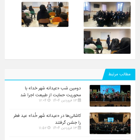
مطالب مرتبط
دومین شب «عیدانه شهر خدا» با
محوریت حمایت از طبیعت اجرا شد
13 فروردین 1404
12:04
کاشانی‌ها در «عیدانه شَهر خُدا» عید فطر
را جشن گرفتند
13 فروردین 1404
11:52