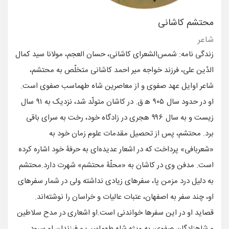
محتشم کاشانی
شاعر
زندگی نامه: شمس‌الشعرای کاشانی، حسان العجم، مولانا سید کمال
الدّین علی، فرزند خواجه میر احمد کاشانی متخلّص به محتشم،
شاعر اوایل عهد صفوی و از معاصرین شاه طهماسب صفوی است.
او در حدود سال ۹۰۵ ه‍ ق. در کاشان متولّد شد، نزدیک به ۹۱ سال
زیست و به سال ۹۹۶ هجری در زادگاه خود، رخت به سرای باقی
برد. محتشم، پس از تحصیل مقدمات علوم زمان خود به
«شعربافی» پرداخت که در اشعار عدیده‌ای به حرفۀ خود اشاره کرده
است. مدفن وی در کاشان به «محلّۀ محتشم» شهرت دارد.محتشم
به دلیل درد مزمن پا، سفرهای زیادی نداشته ولی در شمار سفرهای
او، چند سفر به اصفهان، عتبات عالیات و خراسان را نوشته‌اند.
قصاید او در این سفرها خواندنی است.او اشعاری در مدح سلاطین
و شاهزادگان صفوی، به ویژه شاه طهماسب و فرزندان او سرود.