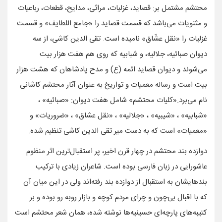
محتشم مشتمل بر: قصاید، غزلیات، مراثی، مدایح، قطعات، رباعیات
و مثنویات می‌باشد که قسمت قصاید را «جامع اللطایف» و قسمت
غزلیات را «نقل عشّاق» نامیده است. تقی الدین کاشی، از سه
دیوان صبائیه، جلالیه، و شبابیه که روی هم هفت هزار بیت
می‌شوند و دیوان قصاید ائمه (ع) و مدح پادشاهان که هشت هزار
بیت است و رساله معمیات و تواریخ به عنوان آثار محتشم کاشانی
نام می‌برد.«کلیات محتشم» شامل هفت دیوان: «صبائیه» ،
«شبابیه» ، «شیبیه» ، «جلالیه» ، «نقل عشاق» ، «ضروریات» و
«معمیات» است که به دست میر تقی الدین کاشی تنظیم شده.
دوازده بند محتشم در چهار قرن اخیر، پر استقبال‌ترین اثر منظوم
عاشورایی در زبان فارسی بوده است. شاعران زیادی با ترکیب
بندهایشان به استقبال از دوازده بند رفته‌اند ولی در این میان آن
که با اقبال بی‌چون و چرای مردم کوچه و بازار روبه رو بوده و بر
کتیبه‌های پارچه‌ای حسینیه‌ها نوشته شده، همان شعر محتشم است