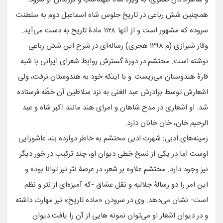
همچنین شش رباعی در تاریخ جلوس شاه اسماعیل دوم به سلطنت
سروده که مشهور است و از آنها ۱۱۲۸ مادۀ تاریخ به دست می‌آید.
وقار شیرازی (م ۱۲۹۸ هجری) رساله‌ای در شرح این شش رباعی
نوشته است. محتشم در دورۀ گسترش روابط شعرای ایرانی با شبه
قارۀ هندوستان می‌زیست و با اینکه خود به هندوستان نرفت، ولی
اشعارش توسط برادرش عبد الغنی به نزد سلاطین آن خطّه فرستاده
شد. او اشعاری در مدح شاهان و امرای هند مانند اکبر شاه و عبد
الرحیم خان، خان خانان دارد.
زمینه‌های ادبی: شهرت ادبی محتشم به خاطر دوازده بند عاشورایی
اوست اما در یکی از نسخ خطی دیوان او، چند ترکیب در خور دیگر
نیز وجود دارد. محتشم علاوه بر شعر، در عرصۀ نثر نیز توانا بوده و
این امر را دو رسالۀ جلالیه و نقل عشاق -که آمیزه‌ای از نثر و نظم
است- نشان می‌دهد. وی در سرودن «ماده تاریخ» نیز مهارت داشته
و در دیوان اشعار او می‌توان نمونه هایی از آن را یافت.دیوان