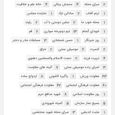
2
سرای محله
4
سنجش بینائی
4
خانه علم و خلاقیت
1
ترنم آفتاب
2
ساداتی نژاد
1
نماینده مجلس
1
محله خوب ما
2
جشن دوستی با آب
2
راوند
1
شهدای گمنام
13
تیم دوچرخه سواری
2
قم
1
روز خبرنگار
1
حسن شمشادی
3
مسابقات مادر و دختر
2
کنسرت
6
موسیقی سنتی
2
خزاق
4
تربیت فرزند
2
حجت الاسلام والمسلمین دهنوی
3
اجرای زنده موسیقی سنتی
7
آئینه های مقاومت
63
معاونت ورزش
1
پاگیره کاشونی
8
ازدواج ساده
60
معاونت فرهنگی اجتماعی
42
معاونت فرهنگی اجتماعی
1
روز مقاومت اسلامی
8
شهید مدافع حرم
5
بسیج عمار سازمان
5
کمیته شهروندی
1
مثبت اندیشی
3
سرای محله شهید محتشمی