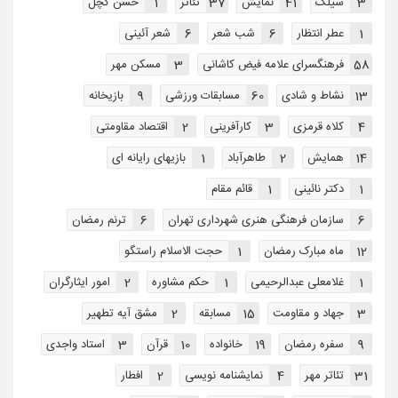
3
سیلک
41
نمایش
37
تئاتر
1
حسن کچل
1
عطر انتظار
6
شب شعر
6
شعر آئینی
58
فرهنگسرای علامه فیض کاشانی
3
مسکن مهر
13
نشاط و شادی
60
مسابقات ورزشی
9
بازیخانه
4
کلاه قرمزی
3
کارآفرینی
2
اقتصاد مقاومتی
14
همایش
2
طاهرآباد
1
بازیهای رایانه ای
1
دکتر نائینی
1
قائم مقام
6
سازمان فرهنگی هنری شهرداری تهران
6
ترنم رمضان
12
ماه مبارک رمضان
1
حجت الاسلام راستگو
1
غلامعلی عبدالرحیمی
1
حکم مشاوره
2
امور ایثارگران
3
جهاد و مقاومت
15
مسابقه
2
مشق آیه تطهیر
9
سفره رمضان
19
خانواده
10
قرآن
3
استاد واجدی
31
تئاتر مهر
4
نمایشنامه نویسی
2
افطار