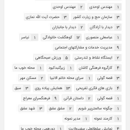
1
مهندس اوحدی
2
مهندس اوحدی
3
سازمان حج و زیارت کشور
3
حضرت آیت الله نمازی
3
دیدار با آزادگان
2
دیدار با جانبازان
1
عباسعلی منصوری
12
کوهگشت خانوادگی
1
نیاسر
9
مدیریت خدمات و مشارکتهای اجتماعی
2
ایستگاه نشاط و تندرستی
5
ورزش صبحگاهی
4
کارگروه فرهنگی کاشان
1
زیرگنبدکبود
1
محله خوب ما
3
قصه گوئی
1
سرای محله خاتم الانبیا
2
مسکن مهر
4
بازی های فکری تفریحی
13
همایش پیاده روی
3
سبق
1
قصه گوئی
2
داستان قرآنی
9
فرهنگسرای معراج
1
چگونه سالمترپیر شویم
2
مشق عشق
3
شهد عشق
1
کارمند نمونه
1
مدیر نمونه
4
نمایش سلطانعلی سفیرولایت
1
دورهمی محله خوب ما