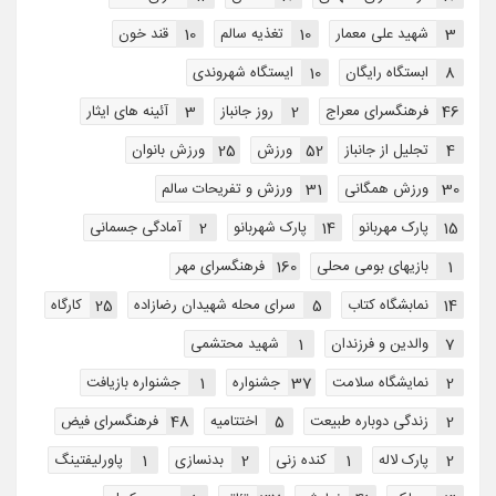
3
شهید علی معمار
10
تغذیه سالم
10
قند خون
8
ابستگاه رایگان
10
ایستگاه شهروندی
46
فرهنگسرای معراج
2
روز جانباز
3
آئینه های ایثار
4
تجلیل از جانباز
52
ورزش
25
ورزش بانوان
30
ورزش همگانی
31
ورزش و تفریحات سالم
15
پارک مهربانو
14
پارک شهربانو
2
آمادگی جسمانی
1
بازیهای بومی محلی
160
فرهنگسرای مهر
14
نمابشگاه کتاب
5
سرای محله شهیدان رضازاده
25
کارگاه
7
والدین و فرزندان
1
شهید محتشمی
2
نمایشگاه سلامت
37
جشنواره
1
جشنواره بازیافت
2
زندگی دوباره طبیعت
5
اختتاميه
48
فرهنگسرای فیض
2
پارک لاله
1
کنده زنی
2
بدنسازی
1
پاورلیفتینگ