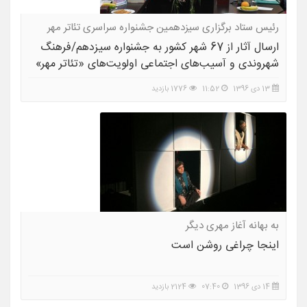
رئیس ستاد برگزاری سیزدهمین جشنواره سراسری تئاتر مهر
کاشان مطرح کرد
ارسال آثار از 67 شهر کشور به جشنواره سیزدهم/فرهنگ
شهروندی و آسیب‌های اجتماعی اولویت‌های «تئاتر مهر»
13 دی 1396
11:52
1776 بازدید
به بهانه آغاز مهری دیگر
اینجا چراغی روشن است
14 دی 1396
07:40
2124 بازدید