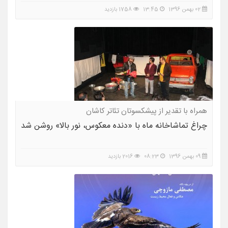
02 بهمن 1396
13:45
1758 بازدید
همراه با تقدیر از پیشکسوتان تئاتر کاشان
چراغ‌ تماشاخانه ماه با «دنده معکوس، نور بالا» روشن شد
09 بهمن 1396
08:23
2016 بازدید