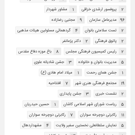
2
پروفسور ارشدی خزاقی
1
مشاور شهردار
96
مدیرعامل سازمان
9
مجتبی رضازاده
2
تست سلامتی بانوان
4
گردهمائی مسئولین هیئات مذهبی
2
پاتوق فرهنگی
2
دکتر پژمانفر
2
رئیس کمیسیون فرهنگی مجلس
8
باغ موزه دفاع مقدس
5
مدیریت بانوان و خانواده
3
جشن شادیانه علوی
1
جشن همای رحمت
1
میلاد امام هادی (ع)
19
مجتمع فرهنگی هنری شهر
7
افتتاحیه
2
نشست خبری
3
جشن پایداری
5
ریاست شورای شهر اسلامی کاشان
1
حسین حیدریان
11
رکابزنی دوچرخه سواران
7
رکابزنی دوچرخه سواران
5
نمایش سلطانعلی نخستین سفیر ولایت
4
مشهداردهال