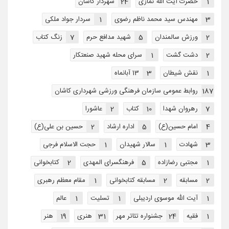
1
حضرت آیت الله نمازی
24
شهردار کاشان
3
مهندس سید محمد ناظم رضوی
1
سردار جواد ملکی
2
ورزش سالمندان
5
شهید مدافع حرم
7
زنگ کتاب
2
دشت گشت
1
سرای محله شهید صنعتکار
1
نقش شیطان
3
13 آبانماه
187
روابط عمومی سازمان فرهنگی ورزشی شهرداری کاشان
7
رهروان شهدا
10
کتاب
2
عاشورا
4
امام حسین(ع)
5
اداره ارشاد
2
حسین بن علی(ع)
3
شهادت
1
سالار شهیدان
1
حجت الاسلام فرجی
1
مجتبی رضازاده
5
فرهنگسرای المهدی
2
کتابخوانی
2
مسابقه
2
مسابقه کتابخوانی
1
مقام معظم رهبری
1
آیت الله موسوی اردیبلی
1
تسلیت
1
عالم
1
فقیه
24
جشنواره تئاتر مهر
31
هنری
19
هنر