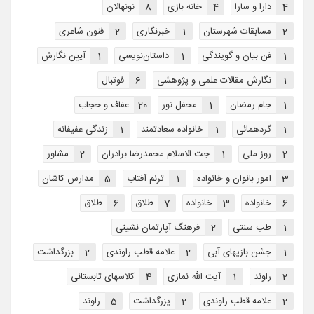
4
دارا و سارا
4
خانه بازی
8
نونهالان
2
مسابقات شهرستان
1
خبرنگاری
2
فنون شاعری
1
فن بیان و گویندگی
1
داستان‌نویسی
1
آیین نگارش
1
نگارش مقالات علمی و پژوهشی
6
فوتبال
1
جام رمضان
1
محفل نور
20
عفاف و حجاب
1
گردهمائی
1
خانواده سعادتمند
1
زندگی عفیفانه
2
روز ملی
1
جت الاسلام محمدرضا برادران
2
مشاور
3
امور بانوان و خانواده
1
ترنم آفتاب
5
مدارس کاشان
6
خانواده
3
خانواده
7
طلاق
6
طلاق
1
طب سنتی
2
فرهنگ آپارتمان نشینی
1
جشن بازیهای آبی
2
علامه قطب راوندی
2
بزرگداشت
2
راوند
1
آیت الله نمازی
4
کلاسهای تابستانی
2
علامه قطب راوندی
2
یزرگداشت
5
راوند