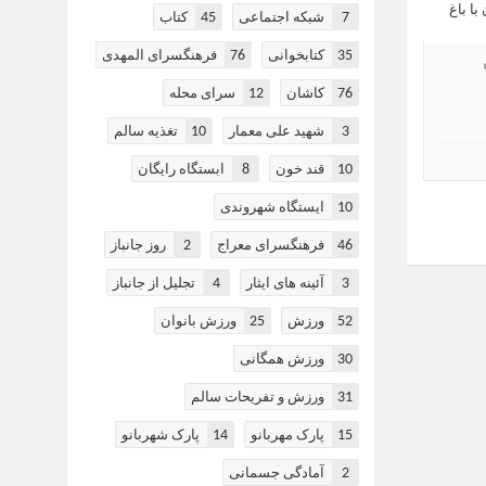
45
7
شبکه اجتماعی
کتاب
76
35
کتابخوانی
فرهنگسرای المهدی
12
76
کاشان
سرای محله
10
3
شهید علی معمار
تغذیه سالم
8
10
قند خون
ابستگاه رایگان
10
ایستگاه شهروندی
2
46
فرهنگسرای معراج
روز جانباز
4
3
آئینه های ایثار
تجلیل از جانباز
25
52
ورزش
ورزش بانوان
30
ورزش همگانی
31
ورزش و تفریحات سالم
14
15
پارک مهربانو
پارک شهربانو
2
آمادگی جسمانی