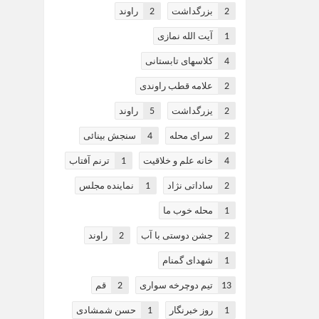
2
2
بزرگداشت
راوند
1
آیت الله نمازی
4
کلاسهای تابستانی
2
علامه قطب راوندی
5
2
یزرگداشت
راوند
4
2
سرای محله
سنجش بینائی
1
4
خانه علم و خلاقیت
ترنم آفتاب
1
2
ساداتی نژاد
نماینده مجلس
1
محله خوب ما
2
2
جشن دوستی با آب
راوند
1
شهدای گمنام
2
13
تیم دوچرخه سواری
قم
1
1
روز خبرنگار
حسن شمشادی