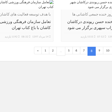
با هدف توسعه فعالیت های کاشان
پایتخت کتاب ایران:
ده حسن ریوندی درکاشان
تعامل سازمان فرهنگی ورزشی
ب سپهری برگزار می شود
کاشان با باغ کتاب تهران
07:52
1515 بازدید
14 مرداد 1397
08:32
1192 بازدید
«
1
2
5
6
7
9
10
...
8