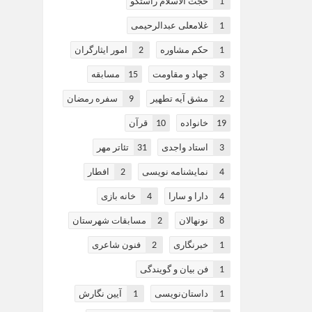
1
حجت الاسلام راستگو
1
غلامعلی عبدالرحیمی
2
1
حکم مشاوره
امور ایثارگران
15
3
جهاد و مقاومت
مسابقه
9
2
مشق آیه تطهیر
سفره رمضان
10
19
خانواده
قرآن
31
3
استاد واجدی
تئاتر مهر
2
4
نمایشنامه نویسی
افطار
4
4
دارا و سارا
خانه بازی
2
8
نونهالان
مسابقات شهرستان
2
1
خبرنگاری
فنون شاعری
1
فن بیان و گویندگی
1
1
داستان‌نویسی
آیین نگارش