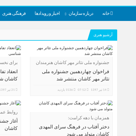
خانه
درباره سازمان
اخبار و رویدادها
فرهنگی هنری
آرشیو هنری
جشنواره ملی تئاتر مهر کاشان هنرمندان
برای نخست
تئاتر را فراخواند
فراخوان چهاردهمین جشنواره ملی
انعقاد تف
تئاتر مهر کاشان منتشر شد
کاشان ش
14 تیر 1397
07:52
1536 بازدید
21 تیر 1397
روابط عم
همزمان با دهه کرامت:
شهرداری 
آغاز جشن
دختر آفتاب در فرهنگ سرای المهدی
کاشان
کاشان متولد می شود