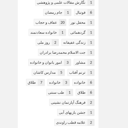
1
نگارش مقالات علمی و پژوهشی
1
6
فوتبال
جام رمضان
20
1
محفل نور
عفاف و حجاب
1
1
گردهمائی
خانواده سعادتمند
2
1
زندگی عفیفانه
روز ملی
1
جت الاسلام محمدرضا برادران
3
2
مشاور
امور بانوان و خانواده
5
1
ترنم آفتاب
مدارس کاشان
7
3
6
خانواده
خانواده
طلاق
1
6
طلاق
طب سنتی
2
فرهنگ آپارتمان نشینی
1
جشن بازیهای آبی
2
علامه قطب راوندی